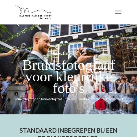
Trouwfotograaf –
Bruidsfotograaf
voor kleurrijke
foto's
Trouwfotografie en trouwfotograaf uit Weesp, werkzaam door heel Nederland
STANDAARD INBEGREPEN BIJ EEN