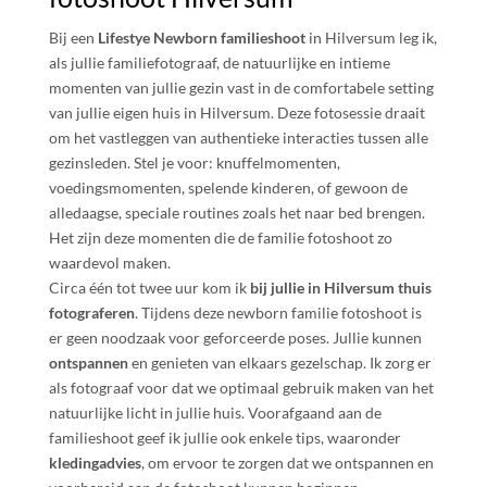
Bij een
Lifestye Newborn familieshoot
in Hilversum leg ik,
als jullie familiefotograaf, de natuurlijke en intieme
momenten van jullie gezin vast in de comfortabele setting
van jullie eigen huis in Hilversum. Deze fotosessie draait
om het vastleggen van authentieke interacties tussen alle
gezinsleden. Stel je voor: knuffelmomenten,
voedingsmomenten, spelende kinderen, of gewoon de
alledaagse, speciale routines zoals het naar bed brengen.
Het zijn deze momenten die de familie fotoshoot zo
waardevol maken.
Circa één tot twee uur kom ik
bij jullie in Hilversum thuis
fotograferen
. Tijdens deze newborn familie fotoshoot is
er geen noodzaak voor geforceerde poses. Jullie kunnen
ontspannen
en genieten van elkaars gezelschap. Ik zorg er
als fotograaf voor dat we optimaal gebruik maken van het
natuurlijke licht in jullie huis. Voorafgaand aan de
familieshoot geef ik jullie ook enkele tips, waaronder
kledingadvies
, om ervoor te zorgen dat we ontspannen en