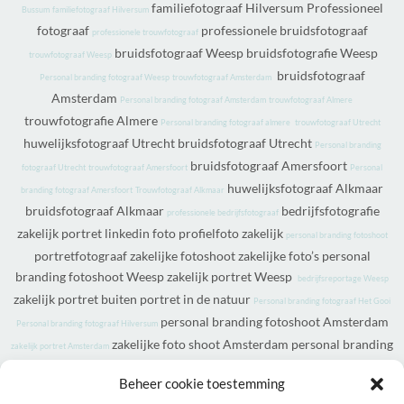
familiefotograaf Hilversum Professioneel
Bussum
familiefotograaf Hilversum
fotograaf
professionele bruidsfotograaf
professionele trouwfotograaf
bruidsfotograaf Weesp bruidsfotografie Weesp
trouwfotograaf Weesp
bruidsfotograaf
Personal branding fotograaf Weesp
trouwfotograaf Amsterdam
Amsterdam
Personal branding fotograaf Amsterdam
trouwfotograaf Almere
trouwfotografie Almere
Personal branding fotograaf almere
trouwfotograaf Utrecht
huwelijksfotograaf Utrecht bruidsfotograaf Utrecht
Personal branding
bruidsfotograaf Amersfoort
fotograaf Utrecht
trouwfotograaf Amersfoort
Personal
huwelijksfotograaf Alkmaar
branding fotograaf Amersfoort
Trouwfotograaf Alkmaar
bruidsfotograaf Alkmaar
bedrijfsfotografie
professionele bedrijfsfotograaf
zakelijk portret linkedin foto profielfoto zakelijk
personal branding fotoshoot
portretfotograaf zakelijke fotoshoot zakelijke foto’s personal
branding fotoshoot Weesp zakelijk portret Weesp
bedrijfsreportage Weesp
zakelijk portret buiten portret in de natuur
Personal branding fotograaf Het Gooi
personal branding fotoshoot Amsterdam
Personal branding fotograaf Hilversum
zakelijke foto shoot Amsterdam personal branding
zakelijk portret Amsterdam
fotoshoot Almere zakelijk portret Almere
personal
bedrijfsreportage Almere
Beheer cookie toestemming
branding fotoshoot Utrecht zakelijk portret Utrecht
bedrijfsreportage