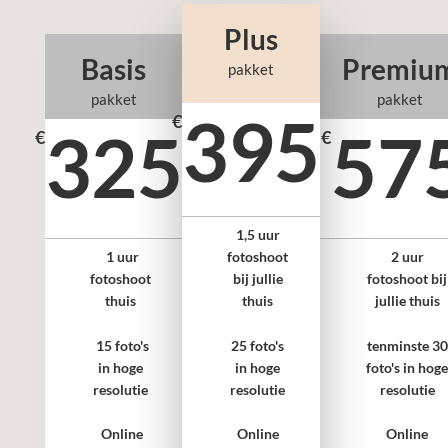
Plus
Basis
Premiu
pakket
pakket
pakket
395
€
325
57
€
€
1,5 uur
1 uur
fotoshoot
2 uur
fotoshoot
bij jullie
fotoshoot bij
thuis
thuis
jullie thuis
15 foto's
25 foto's
tenminste 30
in hoge
in hoge
foto's in hog
resolutie
resolutie
resolutie
Online
Online
Online