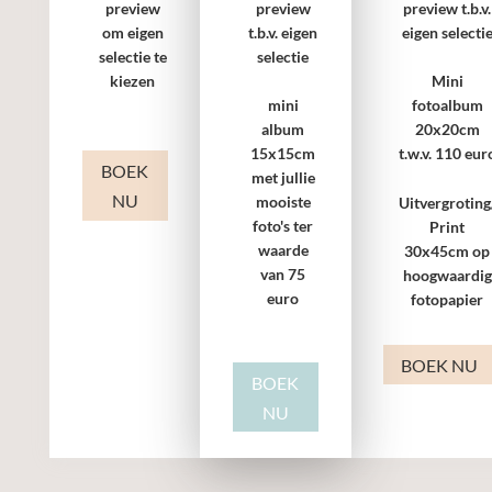
preview
preview
preview t.b.v.
om eigen
t.b.v. eigen
eigen selecti
selectie te
selectie
kiezen
Mini
mini
fotoalbum
album
20x20cm
15x15cm
t.w.v. 110 eur
BOEK
met jullie
NU
mooiste
Uitvergroting
foto's ter
Print
waarde
30x45cm op
van 75
hoogwaardig
euro
fotopapier
BOEK NU
BOEK
NU