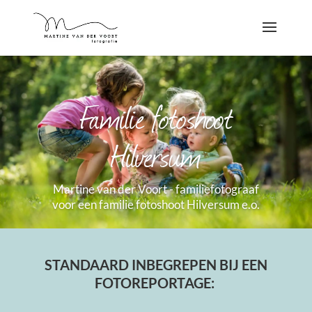
Familie fotoshoot
Hilversum
Martine van der Voort - familiefotograaf
voor een familie fotoshoot Hilversum e.o.
STANDAARD INBEGREPEN BIJ EEN
FOTOREPORTAGE: