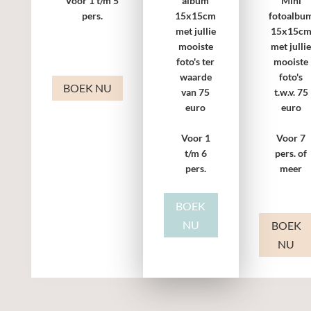
album
Mini
Voor 1 t/m 5
15x15cm
fotoalbu
pers.
met jullie
15x15c
mooiste
met julli
foto's ter
mooiste
waarde
foto's
BOEK NU
van 75
t.w.v. 75
euro
euro
Voor 1
Voor 7
t/m 6
pers. of
pers.
meer
BOEK
NU
BOEK
NU