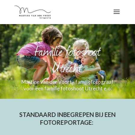
Familie fotoshoot
Utrecht
Martine van der Voort - familiefotograaf
voor een familie fotoshoot Utrecht e.o.
STANDAARD INBEGREPEN BIJ EEN
FOTOREPORTAGE: