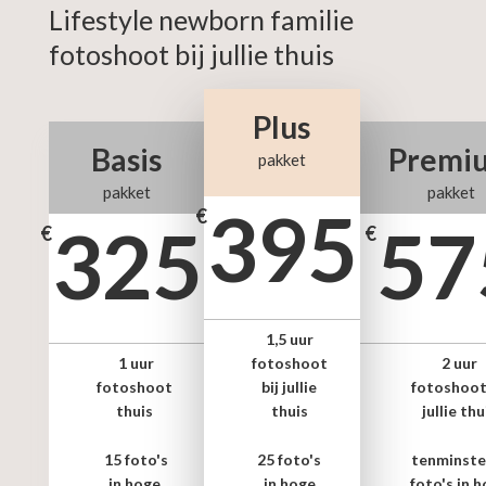
Lifestyle newborn familie
fotoshoot bij jullie thuis
Plus
Basis
Premi
pakket
pakket
pakket
395
€
325
57
€
€
1,5 uur
1 uur
fotoshoot
2 uur
fotoshoot
bij jullie
fotoshoot 
thuis
thuis
jullie thu
15 foto's
25 foto's
tenminste
in hoge
in hoge
foto's in 