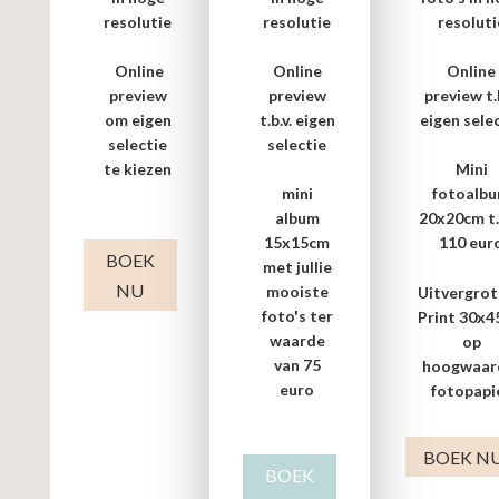
resolutie
resolutie
resoluti
Online
Online
Online
preview
preview
preview t.b
om eigen
t.b.v. eigen
eigen sele
selectie
selectie
te kiezen
Mini
mini
fotoalb
album
20x20cm t.
15x15cm
110 eur
BOEK
met jullie
NU
mooiste
Uitvergrot
foto's ter
Print 30x
waarde
op
van 75
hoogwaar
euro
fotopapi
BOEK N
BOEK