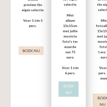
selectie
tbv ei
preview tbv
selec
eigen selectie
Mini
album
Min
Voor 1 t/m 5
15x15cm
fotoa
pers.
met jullie
15x1
mooiste
met ju
foto's ter
mooi
waarde
foto
BOEK NU
van 75
t.w.v.
euro
eur
Voor 1 t/m
Voor
6 pers.
pers.
mee
BOEK
NU
BOE
NU