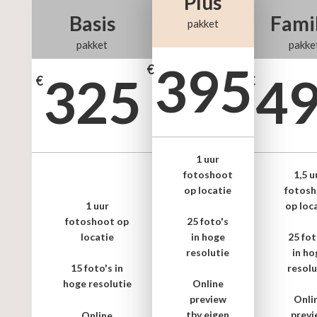
Plus
Basis
Fami
pakket
pakket
pakke
395
€
325
4
€
€
1 uur
fotoshoot
1,5 u
op locatie
fotos
op loc
1 uur
fotoshoot op
25 foto's
locatie
in hoge
25 fot
resolutie
in ho
resolu
15 foto's in
hoge resolutie
Online
preview
Onli
tbv eigen
previ
Online