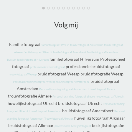
Volg mij
Familie fotograaf
fa
miliefotograaf Weesp
familiefotograaf Amsterdam
familiefotograaf
Almere
familiefotograaf Utrecht
familiefotograaf Amersfoort
familiefotograaf Naarden-
familiefotograaf Hilversum Professioneel
Bussum
familiefotograaf Hilversum
fotograaf
professionele bruidsfotograaf
professionele trouwfotograaf
bruidsfotograaf Weesp bruidsfotografie Weesp
trouwfotograaf Weesp
bruidsfotograaf
Personal branding fotograaf Weesp
trouwfotograaf Amsterdam
Amsterdam
Personal branding fotograaf Amsterdam
trouwfotograaf Almere
trouwfotografie Almere
Personal branding fotograaf almere
trouwfotograaf Utrecht
huwelijksfotograaf Utrecht bruidsfotograaf Utrecht
Personal branding
bruidsfotograaf Amersfoort
fotograaf Utrecht
trouwfotograaf Amersfoort
Personal
huwelijksfotograaf Alkmaar
branding fotograaf Amersfoort
Trouwfotograaf Alkmaar
bruidsfotograaf Alkmaar
bedrijfsfotografie
professionele bedrijfsfotograaf