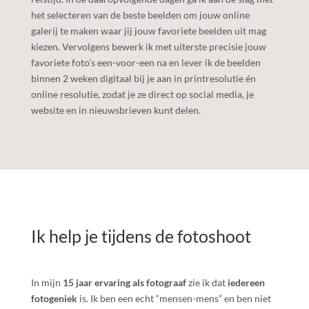
het selecteren van de beste beelden om jouw online
galerij te maken waar jij jouw favoriete beelden uit mag
kiezen. Vervolgens bewerk ik met uiterste precisie jouw
favoriete foto’s een-voor-een na en lever ik de beelden
binnen 2 weken digitaal bij je aan in printresolutie én
online resolutie, zodat je ze direct op social media, je
website en in nieuwsbrieven kunt delen.
​Ik help je tijdens de fotoshoot
In mijn
15 jaar ervaring als fotograaf
zie ik dat
iedereen
fotogeniek
is. Ik ben een echt “mensen-mens” en ben niet