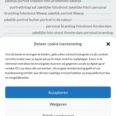
zakelijk portret linkedin foto profielfoto zakelijk
personal branding fotoshoot
portretfotograaf zakelijke fotoshoot zakelijke foto’s personal
branding fotoshoot Weesp zakelijk portret Weesp
bedrijfsreportage Weesp
zakelijk portret buiten portret in de natuur
Personal branding fotograaf Het Gooi
personal branding fotoshoot Amsterdam
Personal branding fotograaf Hilversum
zakelijke foto shoot Amsterdam personal branding
zakelijk portret Amsterdam
fotoshoot Almere zakelijk portret Almere
personal
bedrijfsreportage Almere
Beheer cookie toestemming
branding fotoshoot Utrecht zakelijk portret Utrecht
bedrijfsreportage
zakelijke portretten Utrecht personal branding fotoshoot
Utrecht
Om de beste ervaringen te bieden, gebruiken wij technologieën zoals cookies
Amersfoort zakelijk portret Amersfoort
zakelijke
om informatie over je apparaat op te slaan en/of te raadplegen. Door in te
bedrijfsreportage Amersfoort
stemmen met deze technologieën kunnen wij gegevens zoals surfgedrag of
portretten Amersfoort
personal branding fotograaf personal
unieke ID's op deze site verwerken. Als je geen toestemming geeft of uw
branding fotografie familie fotograaf familie
toestemming intrekt, kan dit een nadelige invloed hebben op bepaalde functies
fotoshoot gezinsfotoshoot familiefotograaf familieshoot
en mogelijkheden.
familieportret familiefotografie gezinsfoto in de natuur familie
fotoshoot op de he
portretfoto
i
bedrijfsreportage
zakelijke profielfoto laten maken
Accepteren
linkedin zakelijke portretfoto fotograaf regio noordholland foto
voor website laten maken award winnende bruidsfotograaf
Weigeren
studiofotograaf weesp
Bekijk voorkeuren