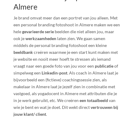
Almere
Je brand omvat meer dan een portret van jou alleen. Met
een personal branding fotoshoot in Almere maken we een
hele
gevarieerde serie
beelden die niet alleen jou, maar
ook je
werkzaamheden
laten zien. We gaan samen
middels de personal branding fotoshoot een kleine
beeldbank
creëren waarmee je een start kunt maken met
je website en nooit meer hoeft te stressen als iemand
vraagt naar een goede foto van jou voor een
publicatie
of
simpelweg een
Linkedin-post
. Als coach in Almere laat je
bijvoorbeeld een (fictieve) coachingssessie zien, als
makelaar in Almere laat je jezelf zien in combinatie met
vastgoed, als yogadocent in Almere met attributen die je
in je werk gebruikt, etc. We creëren
een totaalbeeld
van
wie je bent en wat je doet. Dit wekt direct
vertrouwen bij
jouw klant/ client
.