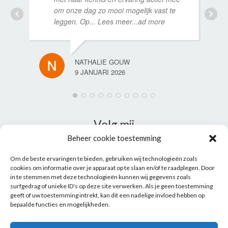
om onze dag zo mooi mogelijk vast te
leggen. Op
... Lees meer...ad more
NATHALIE GOUW
9 JANUARI 2026
Volg mij
Beheer cookie toestemming
Familie fotograaf
fa
miliefotograaf Weesp
familiefotograaf Amsterdam
familiefotograaf
Om de beste ervaringen te bieden, gebruiken wij technologieën zoals
Almere
familiefotograaf Utrecht
familiefotograaf Amersfoort
familiefotograaf Naarden-
Bussum
familiefotograaf Hilversum
familiefotograaf Hilversum Professioneel fotograaf
cookies om informatie over je apparaat op te slaan en/of te raadplegen. Door
professionele trouwfotograaf
professionele bruidsfotograaf
trouwfotograaf Weesp
bruidsfotograaf
Weesp bruidsfotografie Weesp
Personal branding fotograaf Weesp
trouwfotograaf Amsterdam
in te stemmen met deze technologieën kunnen wij gegevens zoals
bruidsfotograaf Amsterdam
Personal branding fotograaf Amsterdam
trouwfotograaf Almere
trouwfotografie Almere
Personal branding fotograaf almere
trouwfotograaf Utrecht
surfgedrag of unieke ID's op deze site verwerken. Als je geen toestemming
huwelijksfotograaf Utrecht bruidsfotograaf Utrecht
Personal branding fotograaf Utrecht
geeft of uw toestemming intrekt, kan dit een nadelige invloed hebben op
trouwfotograaf Amersfoort
bruidsfotograaf Amersfoort
Personal branding fotograaf Amersfoort
Trouwfotograaf Alkmaar
huwelijksfotograaf Alkmaar bruidsfotograaf Alkmaar
professionele
bepaalde functies en mogelijkheden.
bedrijfsfotograaf
bedrijfsfotografie zakelijk portret linkedin foto profielfoto zakelijk
personal
branding fotoshoot
portretfotograaf zakelijke fotoshoot zakelijke foto’s personal branding fotoshoot
Weesp zakelijk portret Weesp
bedrijfsreportage Weesp
zakelijk portret buiten portret in de
natuur
Personal branding fotograaf Het Gooi
Personal branding fotograaf Hilversum
personal branding
fotoshoot Amsterdam
zakelijk portret Amsterdam
zakelijke foto shoot Amsterdam personal